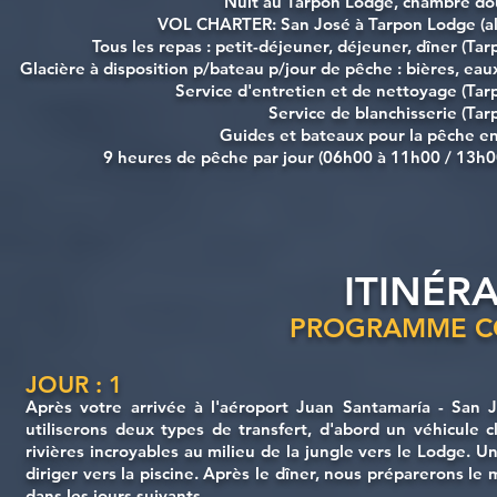
Nuit au Tarpon Lodge, chambre dou
VOL CHARTER: San José à Tarpon Lodge (all
Tous les repas : petit-déjeuner, déjeuner, dîner (Ta
Glacière à disposition p/bateau p/jour de pêche : bières, eau
Service d'entretien et de nettoyage (Ta
Service de blanchisserie (Ta
Guides et bateaux pour la pêche en
9 heures de pêche par jour (06h00 à 11h00 / 13h0
ITINÉR
PROGRAMME CO
JOUR : 1
Après votre arrivée à l'aéroport Juan Santamaría - San 
utiliserons deux types de transfert, d'abord un véhicule 
rivières incroyables au milieu de la jungle vers le Lodge. U
diriger vers la piscine. Après le dîner, nous préparerons le
dans les jours suivants.