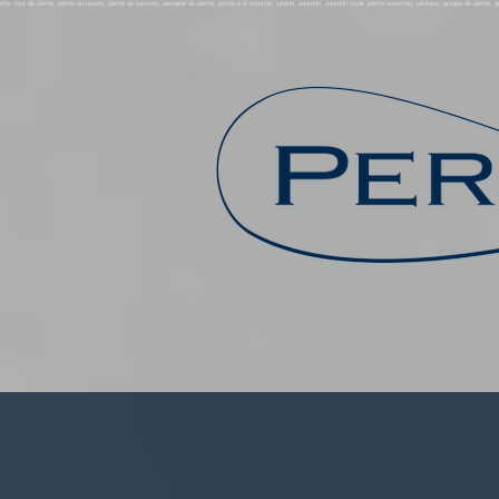
che, tour de pêche, pêche au tarpon, pêche au saumon, semaine de pêche, pêche à la mouche, tarpon, saumon, saumon royal, pêche amazone, pêcheur, groupe de pêche, gros p