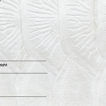
S
richt