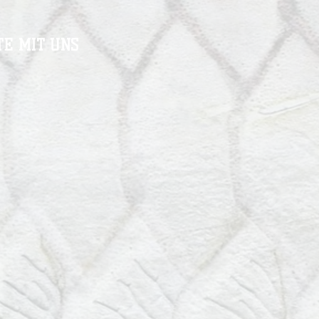
TE MIT UNS
s
R