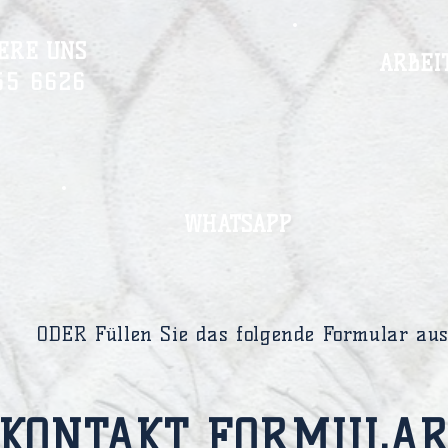
ERE UNS
ARBEI
55 6626
WHATSAPP
ODER Füllen Sie das folgende Formular au
KONTAKT FORMULA