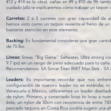
#12 y #14 es lo ideal, cañas en #9 y #10 de 9ft tam
cuidado (allá te explicaremos cómo trabajar un tarpon
Carretes:
2 a 3 carretes con gran capacidad de a
hemos visto como un tarpon revienta el freno de un 
bastante atención en este elemento.
Backing:
Es fundamental considerar una gran cantid
de 75 lbs.
Líneas:
líneas "Big Game" Saltwater, Ultra strong cores
9.7 ips) en un rango de peso adecuado para tu caña.
Recomendamos: SA Sonar Titan BWT Max Sink - SA So
Leaders:
Es importante recordar que nos enfrent
configuración de nuestro leader no es estándar, ni
Venezuela o México, utilizaremos un leader diseñado
de nylon: Primero, y conectado loop to loop a nuest
éste, un nylon de 50cm con resistencia de entre 150
pescado tarpons en Costa Rica podría sugerir una alt