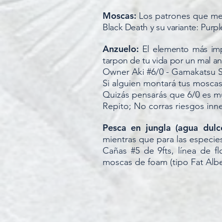
Moscas:
Los patrones que me
Black Death y su variante: Purp
Anzuelo:
El elemento más imp
tarpon de tu vida por un mal 
Owner Aki #6/0 - Gamakatsu S
Si alguien montará tus moscas
Quizás pensarás que 6/0 es m
Repito; No corras riesgos inn
Pesca en jungla (agua dulc
mientras que para las especies
Cañas #5 de 9fts, línea de fl
moscas de foam (tipo Fat Albe