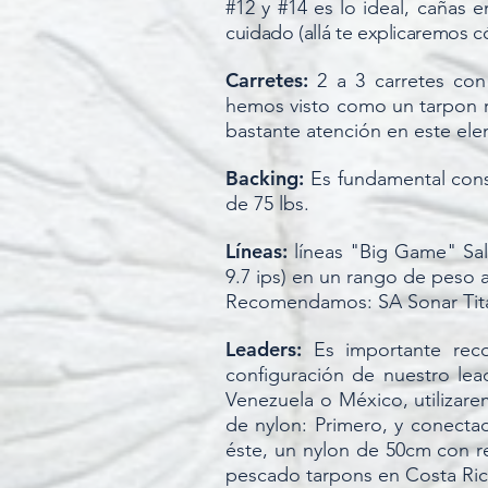
#12 y #14 es lo ideal, cañas 
cuidado (allá te explicaremos 
Carretes:
2 a 3 carretes co
hemos visto como un tarpon re
bastante atención en este el
Backing:
Es fundamental cons
de 75 lbs.
Líneas:
líneas "Big Game" Saltw
9.7 ips) en un rango de peso 
Recomendamos: SA Sonar Titan
Leaders:
Es importante reco
configuración de nuestro lea
Venezuela o México, utilizare
de nylon: Primero, y conectad
éste, un nylon de 50cm con re
pescado tarpons en Costa Rica 