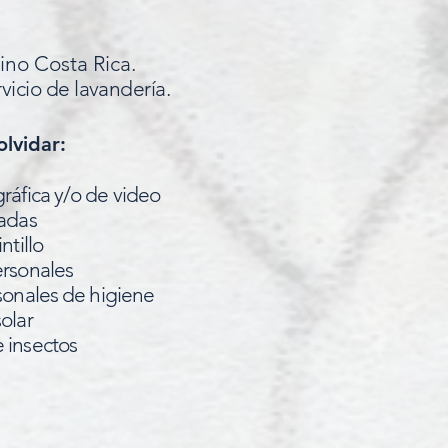
ino Costa Rica.
rvicio de lavandería.
lvidar:
ráfica y/o de video
zadas
ntillo
rsonales
sonales de higiene
olar
 insectos