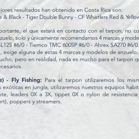
jores resultados han obtenido en Costa Rica son:
le & Black - Tiger Double Bunny - CF Whistlers Red & Yello
ortante, el que estará en contacto con el tarpon, no co
anzuelo, solo y únicamente recomendamos 4 marcas y mode
L12S #6/0 - Tiemco TMC 600SP #6/0 - Ahrex SA270 #6/0
, exige alguna de estas 4 marcas y modelos de anzuelo,
ucho, pero en realidad, nada es mucho para el tarpon q
ecesarios.
e) - Fly Fishing:
Para el tarpon utilizaremos los mi
 exóticas en jungla, utilizaremos nuestros equipos habit
ote, leaders 0X a 3X, tippet 0X o nylon de resistencia
rt), poppers y streamers.