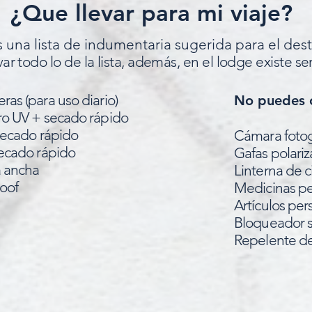
¿Que llevar para mi viaje?
s una lista de indumentaria sugerida para el dest
ar todo lo de la lista, además, en el lodge existe se
ras (para uso diario)
No puedes o
tro UV + secado rápido
 secado rápido
Cámara fotog
secado rápido
Gafas polari
a ancha
Linterna de ci
roof
Medicinas pe
Artículos per
Bloqueador s
Repelente de