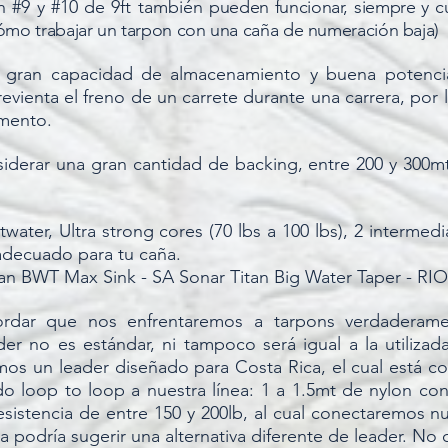
en #9 y #10 de 9ft también
pueden funcionar, siempre y c
cómo trabajar un tarpon con una caña de numeración baja)
n gran capacidad de almacenamiento y buena potencia
vienta el freno de un carrete durante una carrera, por 
emento.
iderar una gran cantidad de backing, entre 200 y 300mt
ater, Ultra strong cores (70 lbs a 100 lbs), 2 intermedias
adecuado para tu caña.
 BWT Max Sink - SA Sonar Titan Big Water Taper - RIO 
rdar que nos enfrentaremos a tarpons verdaderamen
der no es estándar, ni tampoco será igual a la utiliz
mos un leader diseñado para Costa Rica, el cual está c
o loop to loop a nuestra línea: 1 a 1.5mt de nylon con
sistencia de entre 150 y 200lb, al cual conectaremos n
podría sugerir una alternativa diferente de leader. No c