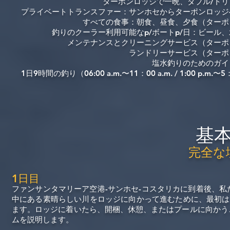
ターポンロッジで一晩、ダブル/ト
プライベートトランスファー：サンホセからターポンロッジ
すべての食事：朝食、昼食、夕食（ターポ
釣りのクーラー利用可能なp/ボートp/日：ビール
メンテナンスとクリーニングサービス（ターポ
ランドリーサービス（ターポ
塩水釣りのためのガイ
1日9時間の釣り（06:00 a.m.〜11：00 a.m. / 1:00 p.m.〜5
基
完全な
1日目
ファンサンタマリーア空港-サンホセ-コスタリカに到着後、
中にある素晴らしい川をロッジに向かって進むために、最初は
ます。ロッジに着いたら、開梱、休憩、またはプールに向かう
ムを説明します。