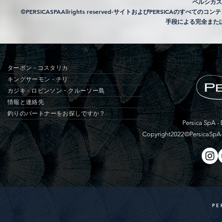
ペルシカス
©PERSICASPAAllrights reserved-サイトおよびPERSI
手段による完全また
ターポン - コスタリカ
キングサーモン - チリ
カジキ - ロビンソン・クルーソー島
情報と連絡先
釣りのパートナーをお探しですか？
Persica SpA - 
Copyright2022©PersicaSpA
PE