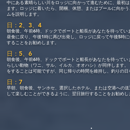
中にある素晴らしい川をロッジに向かって進むために、最初は
ます。ロッジに着いたら、開梱、休憩、またはプールに向かう
ムを説明します。
日：2、3、4
朝食後、午前6時、ドックでボートと船長があなたを待ってい
昼食に戻り、午後1時に再び出発し、ロッジに戻って午後5時
することをお勧めします。
日：5、6
朝食後、午前6時、ドックでボートと船長があなたを待ってい
らしい動物（ワニ、サル、イルカ、オオハシ）が同伴します。
をすることは可能ですが、同じ帰りの時間を維持し、釣りの日
日：7
早朝、朝食後、サンホセ、選択したホテル、または空港への送
して楽しむことができるように、翌日旅行することをお勧めし