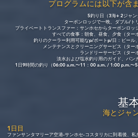
プログラムには以下が含
5釣り日（3海+ 2ジャ
ターポンロッジで一晩、ダブル/ト
プライベートトランスファー：サンホセからターポンロッ
すべての食事：朝食、昼食、夕食（ター
釣りのクーラー利用可能なp/ボートp/日：ビール
メンテナンスとクリーニングサービス（ター
ランドリーサービス（ター
淡水および塩水釣り用のガイド、パン
1日9時間の釣り（06:00 a.m.〜11：00 a.m. / 1:00 p.m.〜5
基
海とジャ
1日目
ファンサンタマリーア空港-サンホセ-コスタリカに到着後、