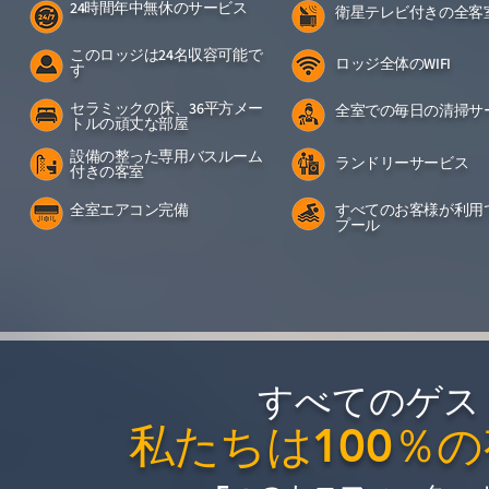
24時間年中無休のサービス
衛星テレビ付きの全客
このロッジは24名収容可能で
ロッジ全体のWIFI
す
セラミック
、36平方メー
の床
全室での毎日の清掃サ
トルの頑丈な部屋
設備の整った専用バスルーム
ランドリーサービス
付きの客室
全室エアコン完備
すべてのお客様が利用
プール
すべてのゲス
私たちは100％