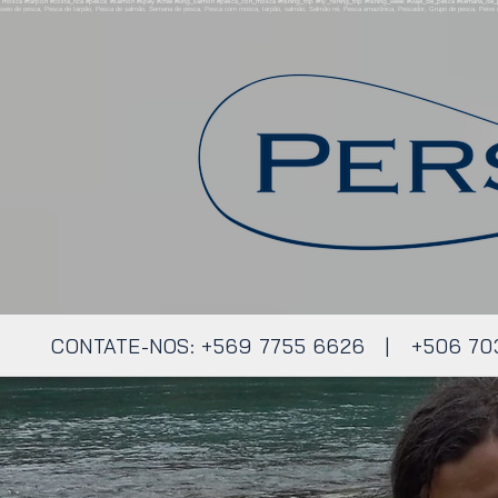
osca #tarpon #costa_rica #pesca #salmon #spey #chile #king_salmon #pesca_con_mosca #fishing_trip #fly_fishing_trip #fishing_week #viaje_de_pesca #semana_de_p
asseio de pesca, Pesca de tarpão, Pesca de salmão, Semana de pesca, Pesca com mosca, tarpão, salmão, Salmão rei, Pesca amazônica, Pescador, Grupo de pesca, Peixe gra
CONTATE-NOS:
+569 7755 6626 | +506 70