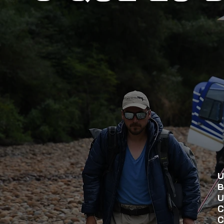
U
B
U
C
C