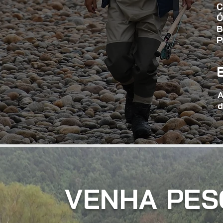
C
Ó
B
P
A
d
VENHA PES