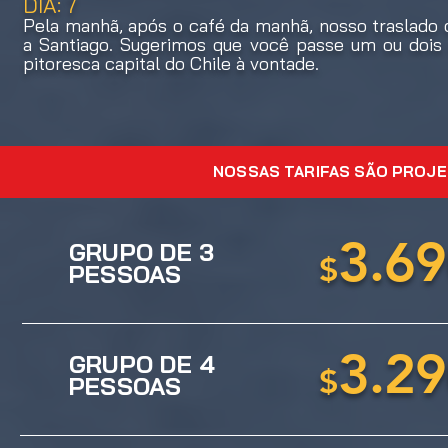
DÍA: 7
Pela manhã, após o café da manhã, nosso traslado 
a Santiago. Sugerimos que você passe um ou dois 
pitoresca capital do Chile à vontade.
NOSSAS TARIFAS SÃO PROJE
3.6
GRUPO DE 3
$
PESSOAS
3.2
GRUPO DE 4
$
PESSOAS