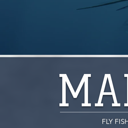
MA
FLY FI