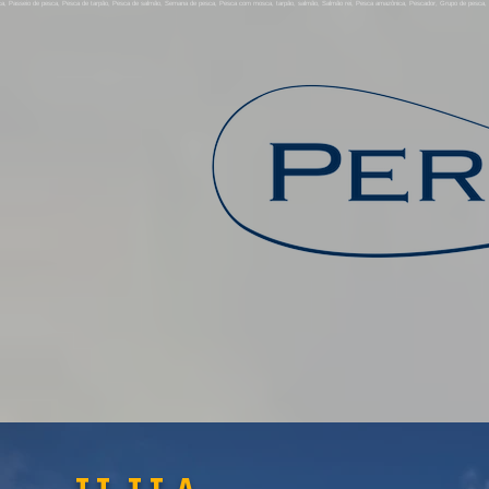
sca, Passeio de pesca, Pesca de tarpão, Pesca de salmão, Semana de pesca, Pesca com mosca, tarpão, salmão, Salmão rei, Pesca amazônica, Pescador, Grupo de pesca, Pei